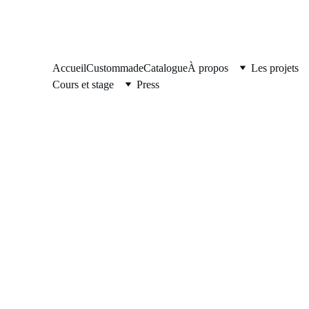
Accueil
Custommade
Catalogue
À propos
Les projets
Cours et stage
Press