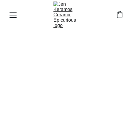
Terre
 d'inspiration, 
d'expression brute et 
nomade
Voyage, vagabonde, laisse tes 
" 
empreintes."